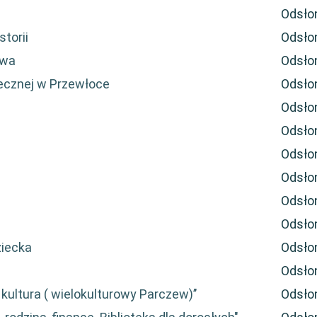
Odsło
torii
Odsło
owa
Odsło
tecznej w Przewłoce
Odsło
Odsło
Odsło
Odsło
Odsło
Odsło
Odsło
ziecka
Odsło
Odsło
kultura ( wielokulturowy Parczew)’’
Odsło