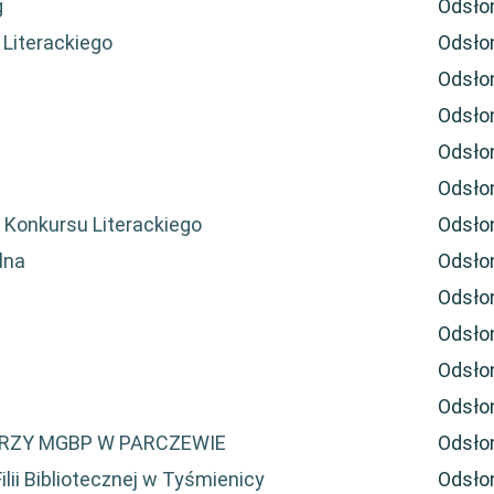
g
Odsło
 Literackiego
Odsło
Odsło
Odsło
Odsło
Odsło
o Konkursu Literackiego
Odsło
lna
Odsło
Odsło
Odsło
Odsło
Odsło
PRZY MGBP W PARCZEWIE
Odsło
lii Bibliotecznej w Tyśmienicy
Odsło