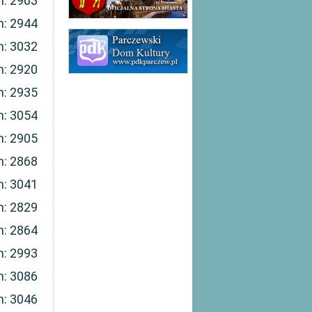
n: 2963
n: 2944
n: 3032
n: 2920
n: 2935
n: 3054
n: 2905
n: 2868
n: 3041
n: 2829
n: 2864
n: 2993
n: 3086
n: 3046