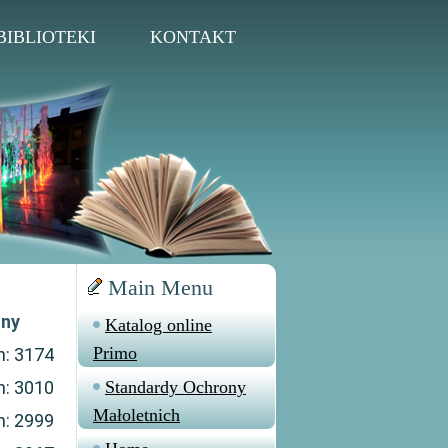
BIBLIOTEKI
KONTAKT
Main Menu
ny
Katalog online
Primo
n: 3174
n: 3010
Standardy Ochrony
Małoletnich
n: 2999