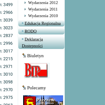
Wydarzenia 2012
n: 3499
Wydarzenia 2011
n: 2966
Wydarzenia 2010
n: 3039
Edukacja Regionalna
n: 3023
RODO
n: 2837
Deklaracja
n: 2996
Dostępności
n: 3017
Biuletyn
n: 2215
n: 2971
n: 3010
n: 3098
Polecamy
n: 2970
n: 2975