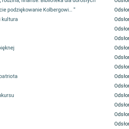
, rodzina, finanse. Biblioteka dla dorosłych"
Odsło
ie podziękowanie Kolbergowi... ''
Odsło
 kultura
Odsło
Odsło
Odsło
pięknej
Odsło
Odsło
Odsło
patriota
Odsło
Odsło
nkursu
Odsło
Odsło
Odsło
Odsło