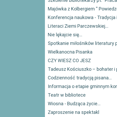
Szkolenie bibliotekarzy pt. "Praca
Majówka z Kolbergiem '' Powiedzc
Konferencja naukowa - Tradycja i
Literaci Ziemi Parczewskiej…
Nie lękajcie się…
Spotkanie miłośników literatury 
Wielkanocna Pisanka
CZY WIESZ CO JESZ
Tadeusz Kościuszko – bohater i 
Codzienność tradycją pisana…
Informacja o etapie gminnym ko
Teatr w bibliotece
Wiosna - Budząca życie...
Zaproszenie na spektakl