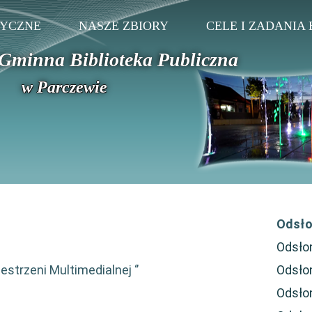
TYCZNE
NASZE ZBIORY
CELE I ZADANIA 
Gminna Biblioteka Publiczna
w Parczewie
Odsło
Odsło
estrzeni Multimedialnej ‘’
Odsło
Odsło