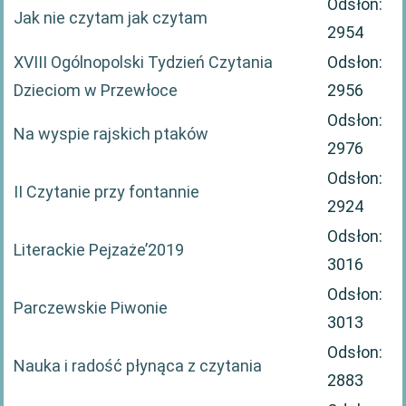
Odsłon:
Jak nie czytam jak czytam
2954
XVIII Ogólnopolski Tydzień Czytania
Odsłon:
Dzieciom w Przewłoce
2956
Odsłon:
Na wyspie rajskich ptaków
2976
Odsłon:
II Czytanie przy fontannie
2924
Odsłon:
Literackie Pejzaże’2019
3016
Odsłon:
Parczewskie Piwonie
3013
Odsłon:
Nauka i radość płynąca z czytania
2883