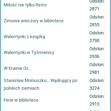
Odsłon:
Miłość nie tylko Retro
2871
Odsłon:
Zimowe wieczory w bibliotece
2855
Odsłon:
Walentynki z książką
2790
Odsłon:
Walentynki w Tyśmienicy
2936
Odsłon:
W Krainie Oz…
2981
Stanisław Moniuszko… Wędrujący po
Odsłon:
polskich ziemiach
3224
Odsłon:
Ferie w bibliotece
2915