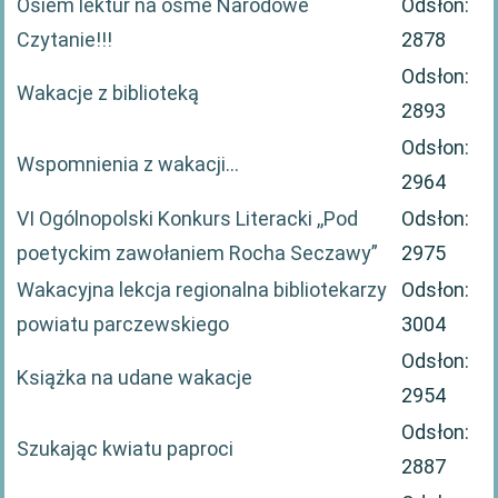
Osiem lektur na ósme Narodowe
Odsłon:
Czytanie!!!
2878
Odsłon:
Wakacje z biblioteką
2893
Odsłon:
Wspomnienia z wakacji…
2964
VI Ogólnopolski Konkurs Literacki ,,Pod
Odsłon:
poetyckim zawołaniem Rocha Seczawy”
2975
Wakacyjna lekcja regionalna bibliotekarzy
Odsłon:
powiatu parczewskiego
3004
Odsłon:
Książka na udane wakacje
2954
Odsłon:
Szukając kwiatu paproci
2887