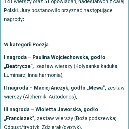
141 wierszy oraz 51 opowiadań, nadesłanych z całej
Polski. Jury postanowiło przyznać następujące
nagrody
:
W kategorii Poezja
I nagroda
–
Paulina Wojciechowska, godło
„Beatrycze”,
zestaw wierszy (Kołysanka kaduka;
Luminarz; Inna harmonia),
II nagroda
–
Maciej Anczyk, godło „Mewa”,
zestaw
wierszy (Alchemik; Autodonos),
III nagroda
–
Wioletta Jaworska, godło
„Franciszek”,
zestaw wierszy (Boża podszewka;
Odpust/tryptyk; Zdzierak/dyptyk),