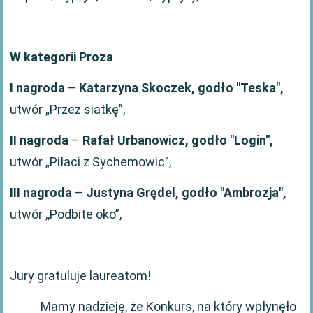
W kategorii Proza
I nagroda
–
Katarzyna Skoczek, godło "Teska",
utwór „Przez siatkę”,
II nagroda
–
Rafał Urbanowicz, godło "Login",
utwór „Piłaci z Sychemowic”,
III nagroda
–
Justyna Grędel, godło "Ambrozja",
utwór ,,Podbite oko”,
Jury gratuluje laureatom!
Mamy nadzieję, że Konkurs, na który wpłynęło