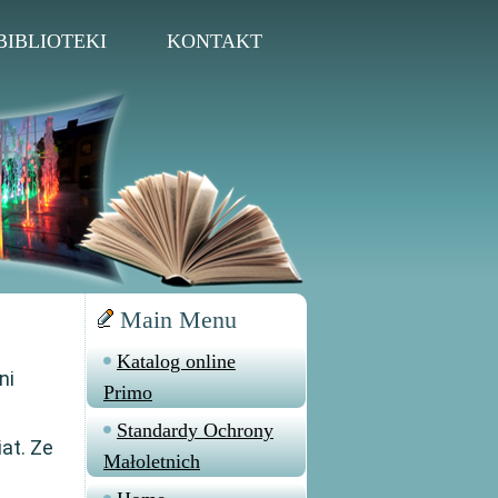
BIBLIOTEKI
KONTAKT
Main Menu
Katalog online
ni
Primo
Standardy Ochrony
at. Ze
Małoletnich