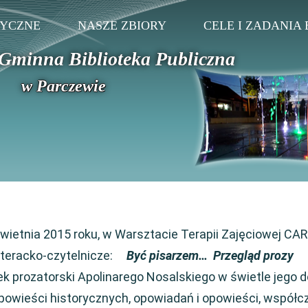
TYCZNE
NASZE ZBIORY
CELE I ZADANIA 
Gminna Biblioteka Publiczna
w Parczewie
ietnia 2015 roku, w Warsztacie Terapii Zajęciowej CA
literacko-czytelnicze:
Być pisarzem… Przegląd prozy
 prozatorski Apolinarego Nosalskiego w świetle jego 
 i powieści historycznych, opowiadań i opowieści, współ