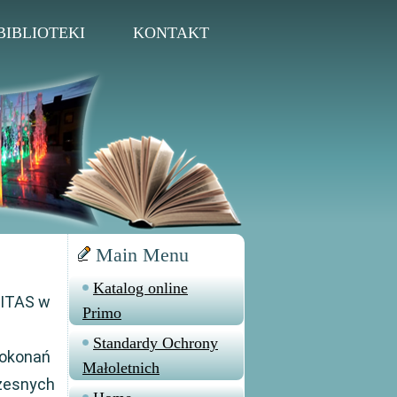
BIBLIOTEKI
KONTAKT
Main Menu
Katalog online
RITAS w
Primo
Standardy Ochrony
dokonań
Małoletnich
czesnych