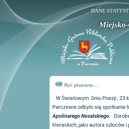
DANE STATYS
Miejsko-
Być pisarzem…
W Światowym Dniu Poezji , 23 kw
Parczewie odbyło się spotkanie 
Apolinarego Nosalskiego.
Dorobek
literackich, jako autora szkiców