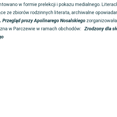
towano w formie prelekcji i pokazu medialnego. Literac
ce ze zbiorów rodzinnych literata, archiwalne opowiada
 Przegląd prozy Apolinarego Nosalskiego
zorganizował
liczna w Parczewie w ramach obchodów:
Zrodzony dla s
go