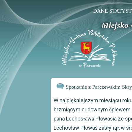
DANE STATYS
Miejsko-
Spotkanie z Parczewskim Skr
W najpiękniejszym miesiącu rok
brzmiącym cudownym śpiewem sł
pana Lechosława Płowasia ze spo
Lechosław Płowaś zasłynął, w śr