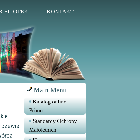
BIBLIOTEKI
KONTAKT
Main Menu
Katalog online
Primo
kie
Standardy Ochrony
rczewie.
Małoletnich
wórca