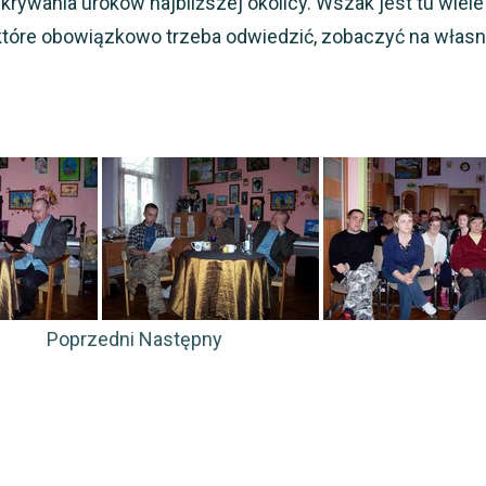
rywania uroków najbliższej okolicy. Wszak jest tu wiele
 które obowiązkowo trzeba odwiedzić, zobaczyć na własn
Poprzedni
Następny