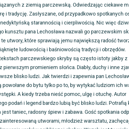
wiązanych z ziemią parczewską. Odwiedzając ciekawe m
turę i tradycję. Zasłyszane, od przypadkowo spotkanych o
nedyktyńską starannością i cierpliwością. Nic więc dziw
kiego kunsztu pana Lechosława nazwali go parczewskim sk
te utwory, które sprawiają jemu największą radość twor
iąknięte ludowością i baśniowością tradycji i obrzędów.
tekstach parczewskiego skryby są często istoty jakby z
 z pierwszym promieniem słońca. Diabły, duchy i inne zj
sze blisko ludzi. Jak twierdzi i zapewnia pan Lechosław
 powołane do bytu tylko po to, by wytykać ludziom ich w
tępki. A kiedy trzeba nieść pomoc, ulgę i otuchę. Autor
go podań i legend bardzo lubią być blisko ludzi. Potrafią
m jest taniec, radosny śpiew i zabawa. Gość spotkania od
, zainteresowaną utworami, młodzież warsztatu, zachęca